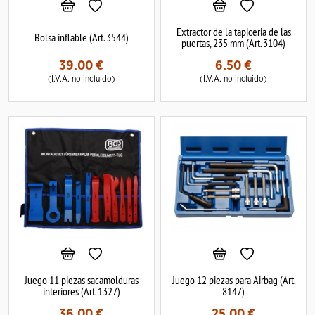
Extractor de la tapiceria de las
Bolsa inflable (Art. 3544)
puertas, 235 mm (Art. 3104)
39.00
€
6.50
€
(I.V.A. no incluido)
(I.V.A. no incluido)
Juego 11 piezas sacamolduras
Juego 12 piezas para Airbag (Art.
interiores (Art. 1327)
8147)
36.00
€
25.00
€